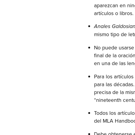
aparezcan en ning
artículos o libros.
Anales Galdosia
mismo tipo de let
No puede usarse m
final de la oració
en una de las le
Para los artículo
para las décadas.
precisa de la mis
“nineteenth centu
Todos los artículo
del MLA Handbook.
Debe obtenerse e