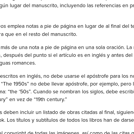
ún lugar del manuscrito, incluyendo las referencias en p
emplea notas a pie de página en lugar de al final del t
nos
ra que en el resto del manuscrito.
ás de una nota a pie de página en una sola oración. La n
n, después del punto si el artículo es en inglés y antes del 
nguas romances.
s escritos en inglés, no debe usarse el apóstrofe para los 
 “The 1950s” no debe llevar apóstrofe, por ejemplo, pero l
ma: “the ‘50s”. Cuando se nombran los siglos, debe escribi
ry” en vez de “19th century.”
s deben incluir un listado de obras citadas al final, sigui
 Los títulos y subtítulos de todos los libros han de dars
l copyright de todas las imágenes, así como de las citas