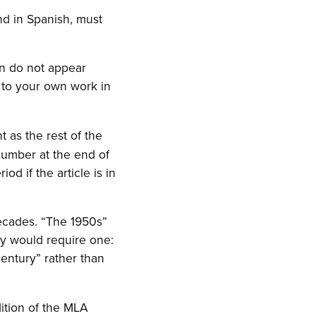
nd in Spanish, must
ion do not appear
s to your own work in
 as the rest of the
number at the end of
od if the article is in
 decades. “The 1950s”
ry would require one:
century” rather than
dition of the MLA