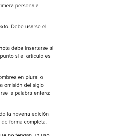
rimera persona a
exto. Debe usarse el
ota debe insertarse al
punto si el artículo es
nombres en plural o
a omisión del siglo
rse la palabra entera:
endo la novena edición
e de forma completa.
 que no tengan un uso