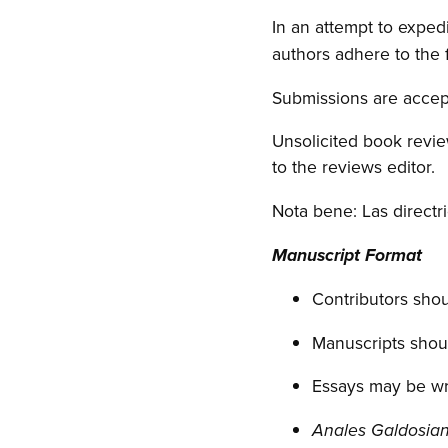
In an attempt to expedi
authors adhere to the 
Submissions are accept
Unsolicited book revie
to the reviews editor.
Nota bene: Las directr
Manuscript Format
Contributors shou
Manuscripts shou
Essays may be wri
Anales Galdosia