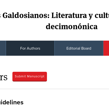
 Galdosianos: Literatura y cul
decimonónica
For Authors
Editorial Board
rs
Submit Manuscript
idelines