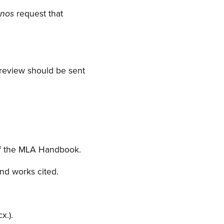
request that
anos
 review should be sent
 of the MLA Handbook.
nd works cited.
x.).