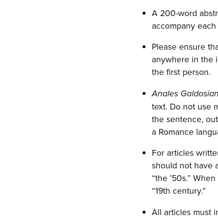
A 200-word abstra
accompany each 
Please ensure that
anywhere in the i
the first person.
Anales Galdosia
text. Do not use 
the sentence, outs
a Romance langu
For articles writ
should not have a
“the ’50s.” When 
“19th century.”
All articles must 