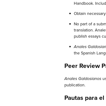
Handbook. Include
Obtain necessary 
No part of a subm
translation. Anal
publish essays cu
Anales Galdosia
the Spanish Lang
Peer Review P
us
Anales Galdosianos
publication.
Pautas para el